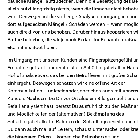
bauliche Mängel, aufzudecken. Denn die Beseitigung des Be
allein nützt langfristig nichts, wenn die Ursache nicht behob
wird. Deswegen ist die vorherige Analyse unumgänglich und
dort aufgedeckten Mängel / Schäden werden – wenn mögli
auch direkt von uns behoben. Darüber hinaus kooperieren wi
Partnerbetrieben, die wir je nach Bedarf für Reparaturmaß
etc. mit ins Boot holen.
Im Umgang mit unseren Kunden sind Fingerspitzengefühl u
Empathie gefragt. Immerhin ist ein Schädlingsbefall in Hau
Hof oftmals etwas, das bei den Betroffenen mit großer Sch
einhergeht. Deswegen schätzen wir eine offene Art der
Kommunikation – untereinander, aber eben auch mit unsere
Kunden. Nachdem Du Dir vor Ort also ein Bild gemacht und 
Befall analysiert hast, berätst Du ausführlich zu den Maßn
und Möglichkeiten der (alternativen) Bekämpfung des
Schädlingsbefalls. Im Rahmen der Schädlingsbeseitigung st
Du dann auch mal auf Leitern, schaust unter Möbel oder krie
die hintersten Ecken – körperliche Belastbarkeit und