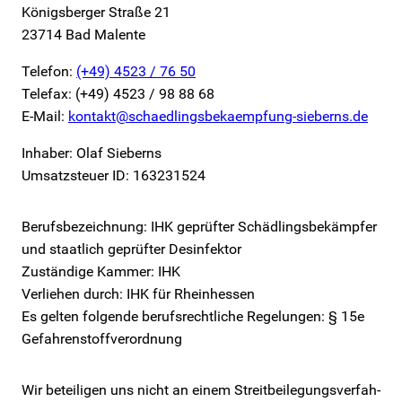
Königsberger Straße 21
23714 Bad Malente
Telefon:
(+49) 4523 / 76 50
Telefax: (+49) 4523 / 98 88 68
E-Mail:
kontakt@schaedlingsbekaempfung-sieberns.de
Inhaber: Olaf Sieberns
Umsatzsteuer ID: 163231524
Berufsbezeichnung: IHK geprüfter Schädlingsbekämpfer
und staatlich geprüfter Desinfektor
Zuständige Kammer: IHK
Verliehen durch: IHK für Rheinhessen
Es gelten folgende berufsrechtliche Regelungen: § 15e
Gefahrenstoffverordnung
Wir be­tei­ligen uns nicht an einem Streit­bei­le­gungs­ver­fah­